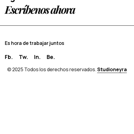
Escríbenos ahora
E
s
h
o
r
a
d
e
t
r
a
b
a
j
a
r
j
u
n
t
o
s
Fb.
Tw.
In.
Be.
© 2025 Todos los derechos reservados.
Studioneyra